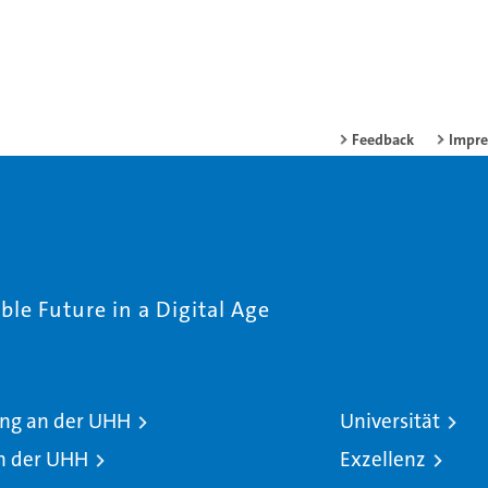
Feedback
Impr
le Future in a Digital Age
ng an der UHH
Universität
n der UHH
Exzellenz