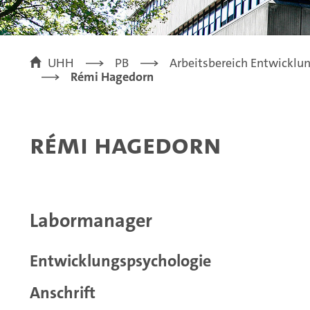
UHH
PB
Arbeitsbereich Entwicklu
Rémi Hagedorn
Rémi Hagedorn
Labormanager
Entwicklungspsychologie
Anschrift