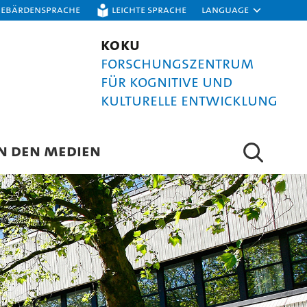
Gebärdensprache
Leichte Sprache
Language
KOKU
Forschungszentrum
für kognitive und
kulturelle Entwicklung
N DEN MEDIEN