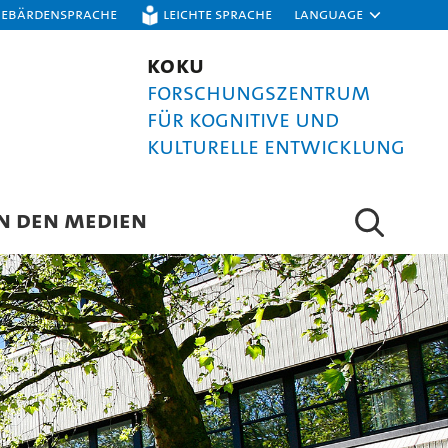
Gebärdensprache
Leichte Sprache
Language
KOKU
Forschungszentrum
für kognitive und
kulturelle Entwicklung
N DEN MEDIEN