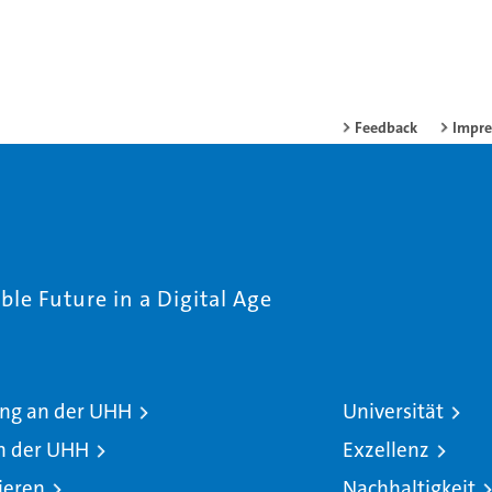
Feedback
Impr
le Future in a Digital Age
ng an der UHH
Universität
n der UHH
Exzellenz
ieren
Nachhaltigkeit